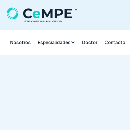
Nosotros
Especialidades
Doctor
Contacto
En CeMPE Mallorca realizamos cirugía de cataratas con té
microquirúrgicas y lentes intraoculares personalizadas. Nue
es devolverte una visión nítida, segura y duradera.