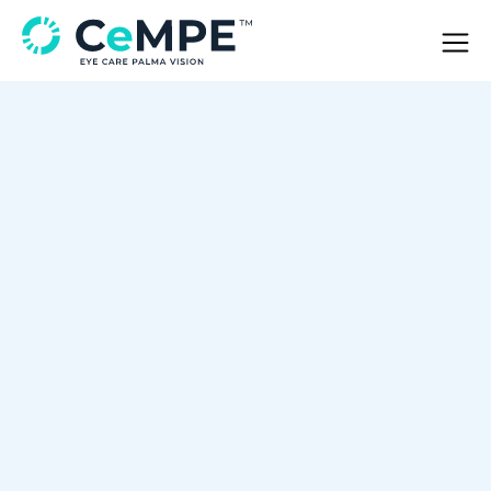
En CeMPE Mallorca realizamos
blefaroplastia quirúrgica para corregir el
exceso de piel o bolsas en los párpados.
Nuestro enfoque combina precisión médica
y sentido estético para lograr una mirada
más joven, fresca y armónica.